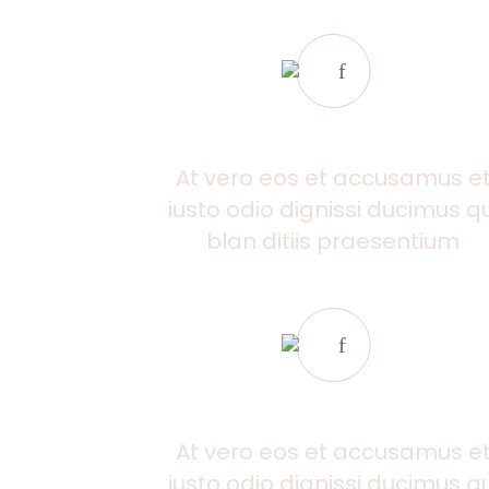
SMART LIVING
At vero eos et accusamus e
iusto odio dignissi ducimus qu
blan ditiis praesentium
ATRACTIVE LOCATION
At vero eos et accusamus e
iusto odio dignissi ducimus qu