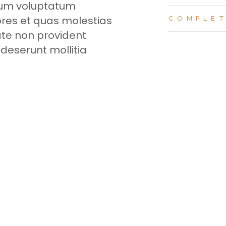
tium voluptatum
ores et quas molestias
COMPLE
ate non provident
a deserunt mollitia