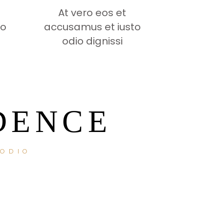
At vero eos et
to
accusamus et iusto
odio dignissi
DENCE
 ODIO