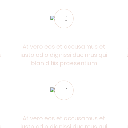
ECO CONSTRUCTION
t
At vero eos et accusamus et
i
iusto odio dignissi ducimus qui
blan ditiis praesentium
MODERN TECHNOLOGY
t
At vero eos et accusamus et
i
iusto odio dignissi ducimus qui