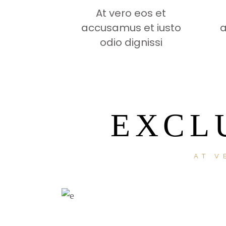
At vero eos et
accusamus et iusto
a
odio dignissi
EXCL
AT V