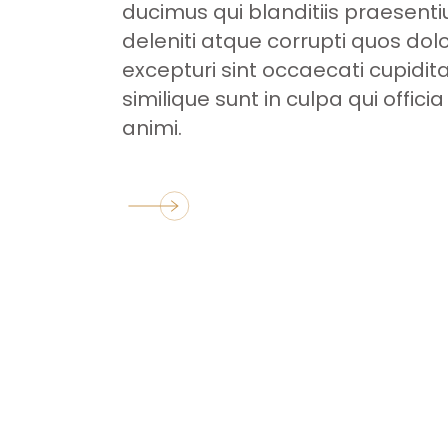
ducimus qui blanditiis praesen
deleniti atque corrupti quos dol
excepturi sint occaecati cupidit
similique sunt in culpa qui offici
animi.