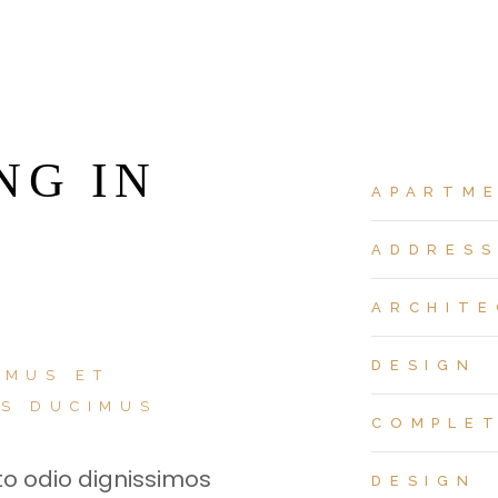
NG IN
APARTM
ADDRES
ARCHITE
DESIGN
AMUS ET
OS DUCIMUS
COMPLE
to odio dignissimos
DESIGN