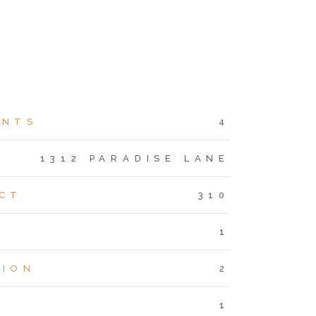
ENTS
4
S
1312 PARADISE LANE
CT
310
1
TION
2
1